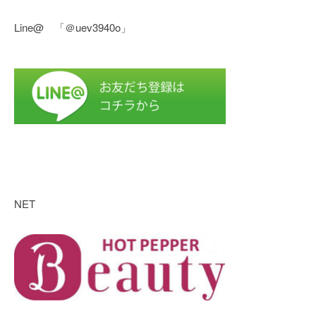
Line@ 「＠uev3940o」
NET