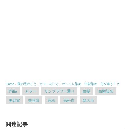
Home
›
髪の毛のこと
›
カラーのこと
›
オシャレ染め 白髪染め 何が違う？？
Plilia
カラー
サンフラワー通り
白髪
白髪染め
美容室
美容院
高松
高松市
髪の毛
関連記事