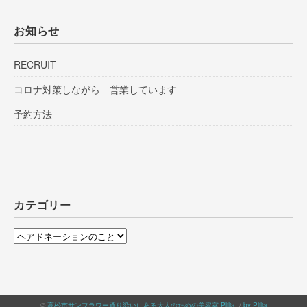
お知らせ
RECRUIT
コロナ対策しながら 営業しています
予約方法
カテゴリー
カ
テ
ゴ
リ
©
高松市サンフラワー通り沿いにある大人のための美容室 Plilia
. /
by Plilia