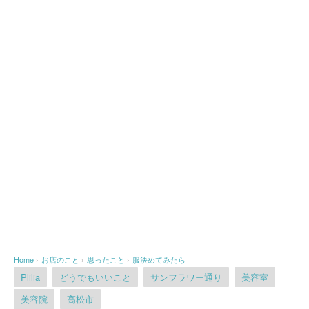
Home
›
お店のこと
›
思ったこと
›
服決めてみたら
Plilia
どうでもいいこと
サンフラワー通り
美容室
美容院
高松市